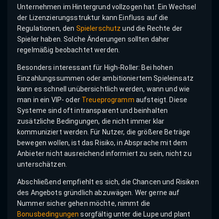
Unternehmen im Hintergrund vollzogen hat. Ein Wechsel
der Lizenzierungsstruktur kann Einfluss auf die
Regulationen, den
Spielerschutz
und die Rechte der
Spieler haben. Solche Änderungen sollten daher
regelmäßig beobachtet werden.
Besonders interessant für High-Roller: Bei hohen
Einzahlungssummen oder ambitioniertem Spieleinsatz
kann es schnell unübersichtlich werden, wann und wie
man in ein VIP- oder
Treueprogramm
aufsteigt. Diese
Systeme sind oft intransparent und beinhalten
zusätzliche Bedingungen, die nicht immer klar
kommuniziert werden. Für Nutzer, die größere Beträge
bewegen wollen, ist das Risiko, in Absprache mit dem
Anbieter nicht ausreichend informiert zu sein, nicht zu
unterschätzen.
Abschließend empfiehlt es sich, die Chancen und Risiken
des Angebots gründlich abzuwägen. Wer gerne auf
Nummer sicher gehen möchte, nimmt die
Bonusbedingungen
sorgfältig unter die Lupe und plant