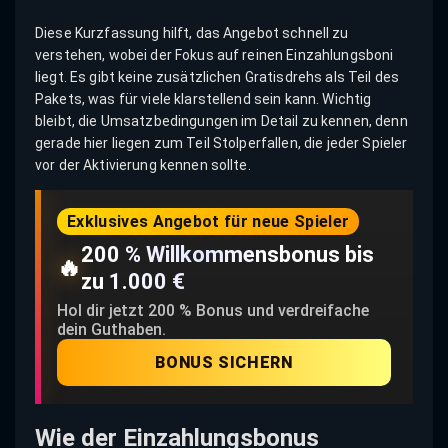
Diese Kurzfassung hilft, das Angebot schnell zu
verstehen, wobei der Fokus auf reinen Einzahlungsboni
liegt. Es gibt keine zusätzlichen Gratisdrehs als Teil des
Pakets, was für viele klarstellend sein kann. Wichtig
bleibt, die Umsatzbedingungen im Detail zu kennen, denn
gerade hier liegen zum Teil Stolperfallen, die jeder Spieler
vor der Aktivierung kennen sollte.
Exklusives Angebot für neue Spieler
200 % Willkommensbonus bis
🔥
zu 1.000 €
Hol dir jetzt 200 % Bonus und verdreifache
dein Guthaben.
BONUS SICHERN
Wie der Einzahlungsbonus