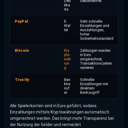
Deb
Gebührenfrei
itka
rte
PayPal
E-
Sehr schnelle
Wal
Einzahlungen und
let
Auszahlungen,
hoher
Sicherheitsstandard
Bitcoin
Kry
Zahlungen werden
pto
in Euro
wäh
umgerechnet,
run
Transaktionszeiten
g
variieren
Trustly
Ban
Schnelle
ktra
Einzahlungen mit
nsf
direktem
er
Bankzugriff
Alle Spielerkonten sind in Euro geführt, sodass
Einzahlungen mittels Kryptowährungen automatisch
umgerechnet werden. Das bringt mehr Transparenz bei
der Nutzung der Gelder und vermeidet