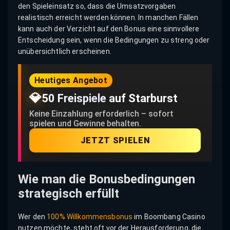
den Spieleinsatz so, dass die Umsatzvorgaben
realistisch erreicht werden können. In manchen Fällen
kann auch der Verzicht auf den Bonus eine sinnvollere
Entscheidung sein, wenn die Bedingungen zu streng oder
unübersichtlich erscheinen.
Heutiges Angebot
💎
50 Freispiele auf Starburst
Keine Einzahlung erforderlich – sofort
spielen und Gewinne behalten.
JETZT SPIELEN
Wie man die Bonusbedingungen
strategisch erfüllt
Wer den
100% Willkommensbonus
im Boombang Casino
nutzen möchte, steht oft vor der Herausforderung, die