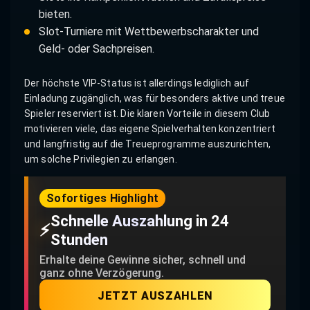
bieten.
Slot-Turniere mit Wettbewerbscharakter und
Geld- oder Sachpreisen.
Der höchste VIP-Status ist allerdings lediglich auf
Einladung zugänglich, was für besonders aktive und treue
Spieler reserviert ist. Die klaren Vorteile in diesem Club
motivieren viele, das eigene Spielverhalten konzentriert
und langfristig auf die Treueprogramme auszurichten,
um solche Privilegien zu erlangen.
Sofortiges Highlight
Schnelle Auszahlung in 24
⚡
Stunden
Erhalte deine Gewinne sicher, schnell und
ganz ohne Verzögerung.
JETZT AUSZAHLEN