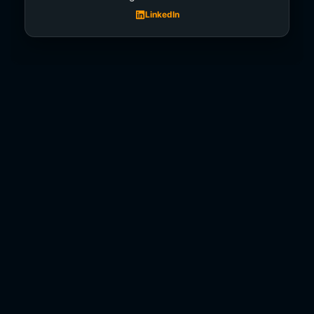
LinkedIn