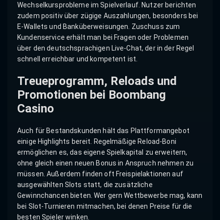
Wechselkursprobleme im Spielverlauf. Nutzer berichten
zudem positiv über zügige Auszahlungen, besonders bei
E-Wallets und Banküberweisungen. Zuschuss zum
Kundenservice erhält man bei Fragen oder Problemen
über den deutschsprachigen Live-Chat, der in der Regel
schnell erreichbar und kompetent ist.
Treueprogramm, Reloads und
Promotionen bei Boombang
Casino
Auch für Bestandskunden hält das Plattformangebot
einige Highlights bereit. Regelmäßige Reload-Boni
ermöglichen es, das eigene Spielkapital zu erweitern,
ohne gleich einen neuen Bonus in Anspruch nehmen zu
müssen. Außerdem finden oft Freispielaktionen auf
ausgewählten Slots statt, die zusätzliche
Gewinnchancen bieten. Wer gern Wettbewerbe mag, kann
bei Slot-Turnieren mitmachen, bei denen Preise für die
besten Spieler winken.