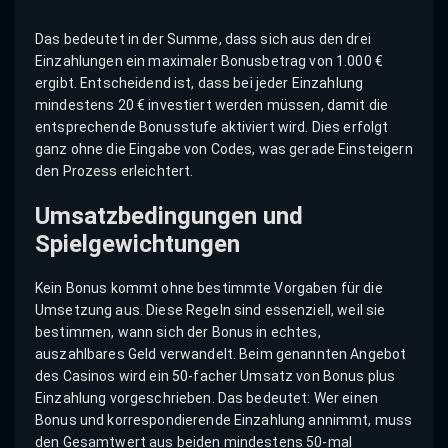
Das bedeutet in der Summe, dass sich aus den drei
Einzahlungen ein maximaler Bonusbetrag von 1.000 €
ergibt. Entscheidend ist, dass bei jeder Einzahlung
mindestens 20 € investiert werden müssen, damit die
entsprechende Bonusstufe aktiviert wird. Dies erfolgt
ganz ohne die Eingabe von Codes, was gerade Einsteigern
den Prozess erleichtert.
Umsatzbedingungen und
Spielgewichtungen
Kein Bonus kommt ohne bestimmte Vorgaben für die
Umsetzung aus. Diese Regeln sind essenziell, weil sie
bestimmen, wann sich der Bonus in echtes,
auszahlbares Geld verwandelt. Beim genannten Angebot
des Casinos wird ein 50-facher Umsatz von Bonus plus
Einzahlung vorgeschrieben. Das bedeutet: Wer einen
Bonus und korrespondierende Einzahlung annimmt, muss
den Gesamtwert aus beiden mindestens 50-mal