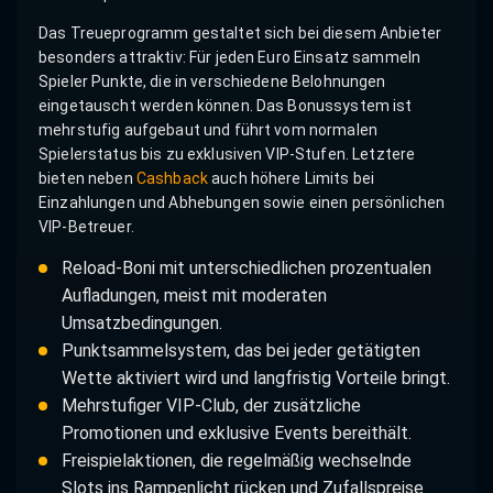
Das Treueprogramm gestaltet sich bei diesem Anbieter
besonders attraktiv: Für jeden Euro Einsatz sammeln
Spieler Punkte, die in verschiedene Belohnungen
eingetauscht werden können. Das Bonussystem ist
mehrstufig aufgebaut und führt vom normalen
Spielerstatus bis zu exklusiven VIP-Stufen. Letztere
bieten neben
Cashback
auch höhere Limits bei
Einzahlungen und Abhebungen sowie einen persönlichen
VIP-Betreuer.
Reload-Boni mit unterschiedlichen prozentualen
Aufladungen, meist mit moderaten
Umsatzbedingungen.
Punktsammelsystem, das bei jeder getätigten
Wette aktiviert wird und langfristig Vorteile bringt.
Mehrstufiger VIP-Club, der zusätzliche
Promotionen und exklusive Events bereithält.
Freispielaktionen, die regelmäßig wechselnde
Slots ins Rampenlicht rücken und Zufallspreise