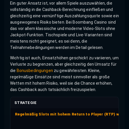
Ein guter Ansatz ist, vor allem Spiele auszuwählen, die
vollständig in die Cashback-Berechnung einfließen und
gleichzeitig eine vernünftige Auszahlungsquote sowie ein
ausgewogenes Risiko bieten. Bei Boombang Casino sind
das vor allem klassische und moderne Video-Slots ohne
Jackpot-Funktion. Tischspiele und Live-Varianten sind
meistens nicht geeignet, es sei denn, die
Teilnahmebedingungen werden im Detail gelesen.
Wichtig ist auch, Einsatzhöhen geschickt zu variieren, um
Verluste zu begrenzen, aber gleichzeitig den Umsatz für
die
Bonusbedingungen
zu gewährleisten. Kleine,
regelmäßige Einsätze sind meist sinnvoller als große
Wetten mit hohem Risiko, weil sie die Chance erhöhen,
das Cashback auch tatsächlich freizuspielen.
STRATEGIE
Regelmäßig Slots mit hohem Return to Player (RTP) wähle