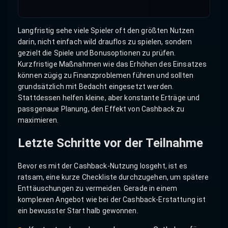
Langfristig sehe viele Spieler oft den größten Nutzen
darin, nicht einfach wild drauflos zu spielen, sondern
gezielt die Spiele und Bonusoptionen zu prüfen.
Kurzfristige Maßnahmen wie das Erhöhen des Einsatzes
können zügig zu Finanzproblemen führen und sollten
grundsätzlich mit Bedacht eingesetzt werden.
Stattdessen helfen kleine, aber konstante Erträge und
passgenaue Planung, den Effekt von Cashback zu
maximieren.
Letzte Schritte vor der Teilnahme
Bevor es mit der Cashback-Nutzung losgeht, ist es
ratsam, eine kurze Checkliste durchzugehen, um spätere
Enttäuschungen zu vermeiden. Gerade in einem
komplexen Angebot wie bei der Cashback-Erstattung ist
ein bewusster Start halb gewonnen.