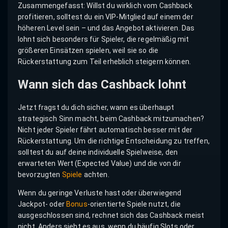
Zusammengefasst: Willst du wirklich vom Cashback
profitieren, solltest du ein VIP-Mitglied auf einem der
höheren Level sein – und das Angebot aktivieren. Das
lohnt sich besonders für Spieler, die regelmäßig mit
größeren Einsätzen spielen, weil sie so die
Rückerstattung zum Teil erheblich steigern können.
Wann sich das Cashback lohnt
Jetzt fragst du dich sicher, wann es überhaupt
strategisch Sinn macht, beim Cashback mitzumachen?
Nicht jeder Spieler fährt automatisch besser mit der
Rückerstattung. Um die richtige Entscheidung zu treffen,
solltest du auf deine individuelle Spielweise, den
erwarteten Wert (Expected Value) und die von dir
bevorzugten
Spiele
achten.
Wenn du geringe Verluste hast oder überwiegend
Jackpot- oder
Bonus
-orientierte Spiele nutzt, die
ausgeschlossen sind, rechnet sich das Cashback meist
nicht. Anders sieht es aus, wenn du häufig Slots oder