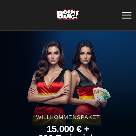
WILLKOMMENSPAKET
15.000 € +