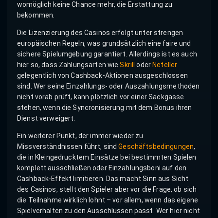
womöglich keine Chance mehr, die Erstattung zu
bekommen.
Die Lizenzierung des Casinos erfolgt unter strengen
europäischen Regeln, was grundsätzlich eine faire und
sichere Spielumgebung garantiert. Allerdings ist es auch
hier so, dass Zahlungsarten wie
Skrill
oder
Neteller
gelegentlich von Cashback-Aktionen ausgeschlossen
sind. Wer seine Einzahlungs- oder Auszahlungsmethoden
nicht vorab prüft, kann plötzlich vor einer Sackgasse
stehen, wenn die Syncronisierung mit dem Bonus ihren
Dienst verweigert.
Ein weiterer Punkt, der immer wieder zu
Missverständnissen führt, sind
Geschäftsbedingungen
,
die in Kleingedrucktem Einsätze bei bestimmten Spielen
komplett ausschließen oder Einzahlungsboni auf den
Cashback-Effekt limitieren. Das macht Sinn aus Sicht
des Casinos, stellt den Spieler aber vor die Frage, ob sich
die Teilnahme wirklich lohnt – vor allem, wenn das eigene
Spielverhalten zu den Ausschlüssen passt. Wer hier nicht