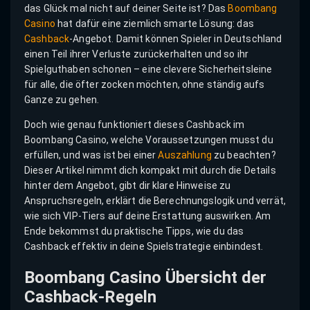
das Glück mal nicht auf deiner Seite ist? Das
Boombang
Casino
hat dafür eine ziemlich smarte Lösung: das
Cashback
-Angebot. Damit können Spieler in Deutschland
einen Teil ihrer Verluste zurückerhalten und so ihr
Spielguthaben schonen – eine clevere Sicherheitsleine
für alle, die öfter zocken möchten, ohne ständig aufs
Ganze zu gehen.
Doch wie genau funktioniert dieses Cashback im
Boombang Casino, welche Voraussetzungen musst du
erfüllen, und was ist bei einer
Auszahlung
zu beachten?
Dieser Artikel nimmt dich kompakt mit durch die Details
hinter dem Angebot, gibt dir klare Hinweise zu
Anspruchsregeln, erklärt die Berechnungslogik und verrät,
wie sich VIP-Tiers auf deine Erstattung auswirken. Am
Ende bekommst du praktische Tipps, wie du das
Cashback effektiv in deine Spielstrategie einbindest.
Boombang Casino Übersicht der
Cashback-Regeln