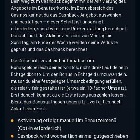
Dein Weg zum Cashback beginnt mit der Aktivierung des
Angebots im Benutzerkonto. Im Bonusbereich des
Casinos kannst du das Cashback-Angebot auswählen
und bestätigen – dieser Schritt ist unbedingt
erforderlich, sonst wird keine Rückerstattung berechnet.
Danach läuft der Aktionszeitraum von Montag bis
Sonntag, am Ende der Woche werden deine Verluste
geprüft und das Cashback berechnet.
Die Gutschrift erscheint automatisch im
Bonusgeldbereich deines Kontos, nicht direkt auf deinem
Echtgeldkonto. Um den Bonus in Echtgeld umzuwandeln,
musst du eine festgelegte Umsatzbedingung erfüllen,
die relativ fair gestaltet ist (etwa ein 10-facher Umsatz).
Erst danach kannst du die Erstattung auszahlen lassen.
Bleibt das Bonusguthaben ungenutzt, verfällt es nach
Ablauf einer Frist.
Aktivierung erfolgt manuell im Benutzermenü
(Opt-in erforderlich).
Cashback wird wöchentlich einmal gutgeschrieben