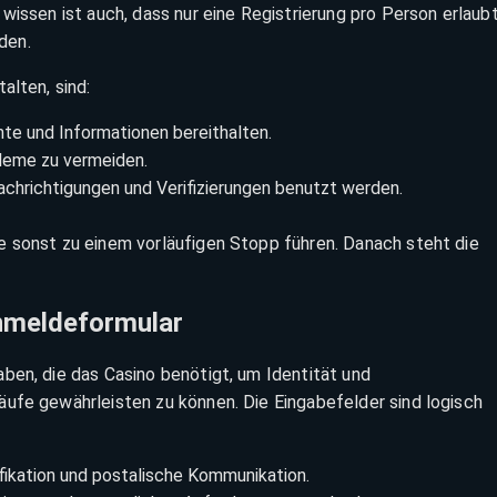
issen ist auch, dass nur eine Registrierung pro Person erlaubt 
den.
alten, sind:
te und Informationen bereithalten.
leme zu vermeiden.
nachrichtigungen und Verifizierungen benutzt werden.
e sonst zu einem vorläufigen Stopp führen. Danach steht die
Anmeldeformular
ben, die das Casino benötigt, um Identität und
ufe gewährleisten zu können. Die Eingabefelder sind logisch
ifikation und postalische Kommunikation.