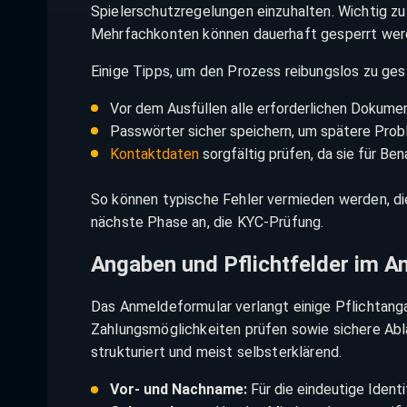
Spielerschutzregelungen einzuhalten. Wichtig zu w
Mehrfachkonten können dauerhaft gesperrt wer
Einige Tipps, um den Prozess reibungslos zu gest
Vor dem Ausfüllen alle erforderlichen Dokumen
Passwörter sicher speichern, um spätere Prob
Kontaktdaten
sorgfältig prüfen, da sie für Be
So können typische Fehler vermieden werden, di
nächste Phase an, die KYC-Prüfung.
Angaben und Pflichtfelder im 
Das Anmeldeformular verlangt einige Pflichtanga
Zahlungsmöglichkeiten prüfen sowie sichere Ablä
strukturiert und meist selbsterklärend.
Vor- und Nachname:
Für die eindeutige Ident