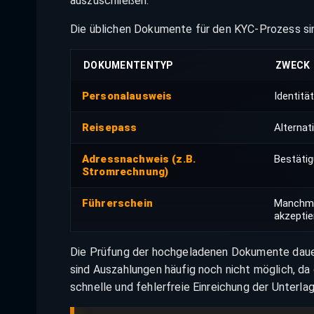
auszuschließen.
Die üblichen Dokumente für den KYC-Prozess si
DOKUMENTENTYP
ZWECK
Personalausweis
Identitä
Reisepass
Alternat
Adressnachweis (z.B.
Bestäti
Stromrechnung)
Führerschein
Manchma
akzeptie
Die Prüfung der hochgeladenen Dokumente dauert 
sind Auszahlungen häufig noch nicht möglich, da
schnelle und fehlerfreie Einreichung der Unterla