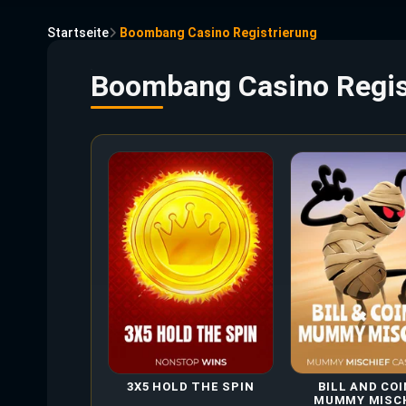
Startseite
Boombang Casino Registrierung
Boombang Casino Regis
3X5 HOLD THE SPIN
BILL AND COI
MUMMY MISC