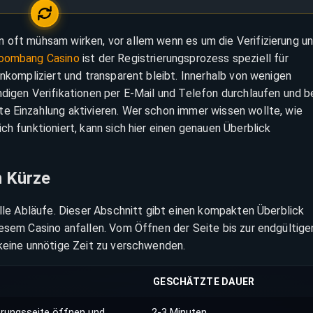
n oft mühsam wirken, vor allem wenn es um die Verifizierung u
oombang Casino
ist der Registrierungsprozess speziell für
unkompliziert und transparent bleibt. Innerhalb von wenigen
ndigen Verifikationen per E-Mail und Telefon durchlaufen und b
e Einzahlung aktivieren. Wer schon immer wissen wollte, wie
ich funktioniert, kann sich hier einen genauen Überblick
 Kürze
elle Abläufe. Dieser Abschnitt gibt einen kompakten Überblick
iesem Casino anfallen. Vom Öffnen der Seite bis zur endgültige
 keine unnötige Zeit zu verschwenden.
GESCHÄTZTE DAUER
erungsseite öffnen und
2-3 Minuten