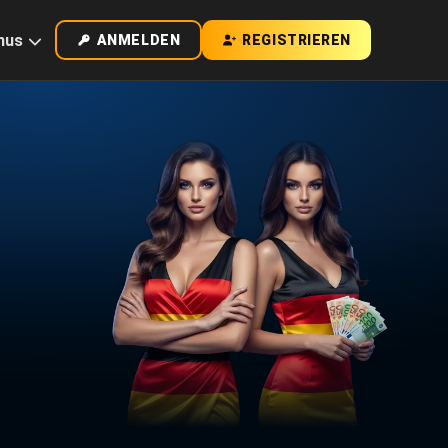
nus
ANMELDEN
REGISTRIEREN