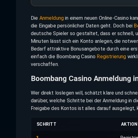
Die
Anmeldung
in einem neuen Online-Casino kan
die Eingabe persönlicher Daten geht. Doch bei
B
deutsche Spieler so gestaltet, dass er schnell, 
Minuten lässt sich ein Konto anlegen, die notwe
Bedarf attraktive Bonusangebote durch eine erst
einfach die Boombang Casino
Registrierung
wirkl
verschaffen.
Boombang Casino Anmeldung in
Wer direkt loslegen will, schätzt klare und schn
darüber, welche Schritte bei der Anmeldung in d
Freigabe des Kontos ist alles darauf ausgelegt,
SCHRITT
AKTION
1
Registri