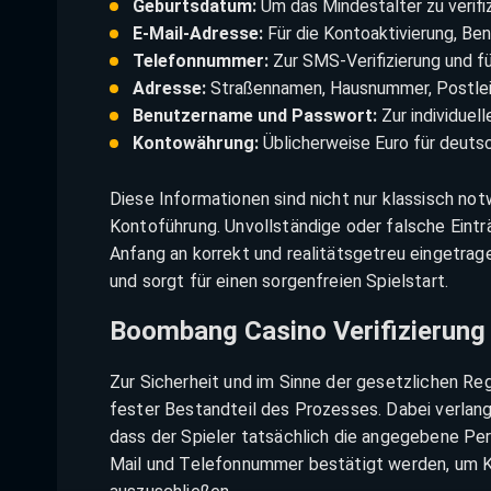
Geburtsdatum:
Um das Mindestalter zu verif
E-Mail-Adresse:
Für die Kontoaktivierung, Be
Telefonnummer:
Zur SMS-Verifizierung und fü
Adresse:
Straßennamen, Hausnummer, Postleit
Benutzername und Passwort:
Zur individuel
Kontowährung:
Üblicherweise Euro für deutsc
Diese Informationen sind nicht nur klassisch no
Kontoführung. Unvollständige oder falsche Eintr
Anfang an korrekt und realitätsgetreu eingetrag
und sorgt für einen sorgenfreien Spielstart.
Boombang Casino Verifizierung
Zur Sicherheit und im Sinne der gesetzlichen Reg
fester Bestandteil des Prozesses. Dabei verlan
dass der Spieler tatsächlich die angegebene Per
Mail und Telefonnummer bestätigt werden, um K