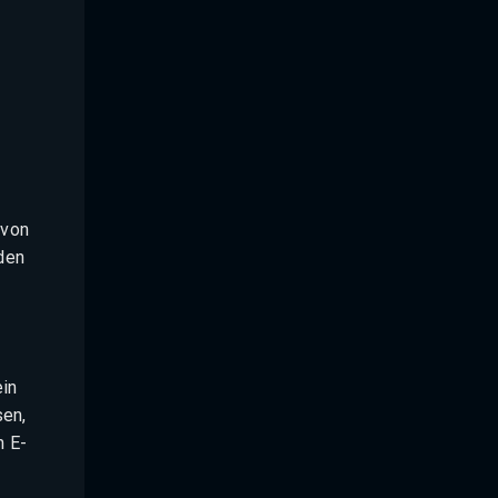
 von
iden
ein
sen,
n E-