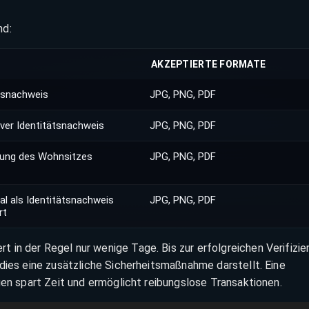
nd:
AKZEPTIERTE FORMATE
tsnachweis
JPG, PNG, PDF
iver Identitätsnachweis
JPG, PNG, PDF
gung des Wohnsitzes
JPG, PNG, PDF
l als Identitätsnachweis
JPG, PNG, PDF
rt
in der Regel nur wenige Tage. Bis zur erfolgreichen Verifizie
 dies eine zusätzliche Sicherheitsmaßnahme darstellt. Eine
gen spart Zeit und ermöglicht reibungslose Transaktionen.