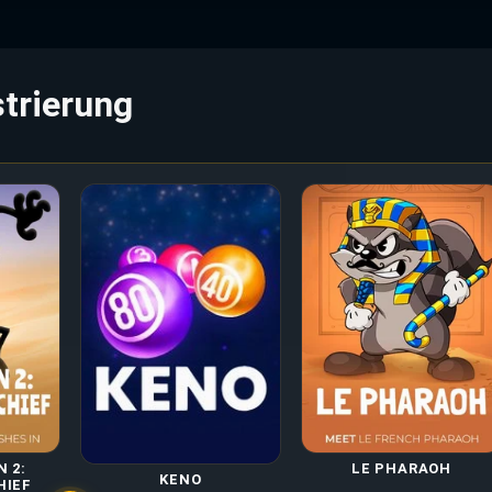
trierung
N 2:
LE PHARAOH
KENO
HIEF