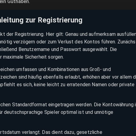
dein Guthaben.
Anleitung zur Registrierung
t der Registrierung. Hier gilt: Genau und aufmerksam ausfüllen
nötig verzögern oder zum Verlust des Kontos führen. Zunächs
hließend Benutzername und Passwort ausgewählt. Die
ür maximale Sicherheit sorgen.
Zeichen umfassen und Kombinationen aus Groß- und
eichen sind häufig ebenfalls erlaubt, erhöhen aber vor allem d
fiehlt es sich, keine leicht zu erratenden Namen oder private
hen Standardformat eingetragen werden. Die Kontowährung i
ür deutschsprachige Spieler optimal ist und unnötige
rtsdatum verlangt. Das dient dazu, gesetzliche