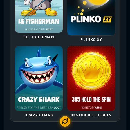
LE FISHERMAN
PLINKO XY
3X5 HOLD THE SPIN
CRAZY SHARK