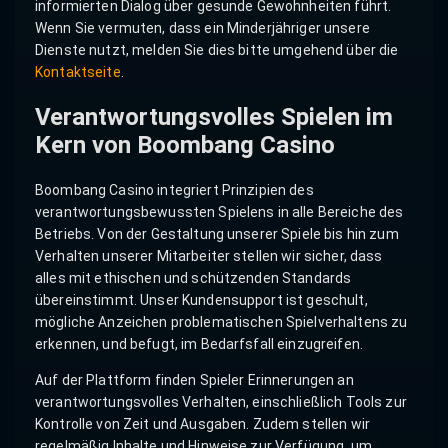
informierten Dialog über gesunde Gewohnheiten führt.
Wenn Sie vermuten, dass ein Minderjähriger unsere
Dienste nutzt, melden Sie dies bitte umgehend über die
Kontaktseite
.
Verantwortungsvolles Spielen im
Kern von Boombang Casino
Boombang Casino integriert Prinzipien des
verantwortungsbewussten Spielens in alle Bereiche des
Betriebs. Von der Gestaltung unserer Spiele bis hin zum
Verhalten unserer Mitarbeiter stellen wir sicher, dass
alles mit ethischen und schützenden Standards
übereinstimmt. Unser Kundensupport ist geschult,
mögliche Anzeichen problematischen Spielverhaltens zu
erkennen, und befugt, im Bedarfsfall einzugreifen.
Auf der Plattform finden Spieler Erinnerungen an
verantwortungsvolles Verhalten, einschließlich Tools zur
Kontrolle von Zeit und Ausgaben. Zudem stellen wir
regelmäßig Inhalte und Hinweise zur Verfügung, um