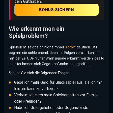
dein Guthaben.
BONUS SICHERN
Wie erkennt man ein
Spielproblem?
Spielsucht zeigt sich nicht immer
sofort
deutlich. Oft
beginnt sie schleichend, doch die Folgen verstärken sich
mit der Zeit. Je früher Warnsignale erkannt werden, desto
leichter lassen sich Gegenmaßnahmen ergreifen.
Stellen Sie sich die folgenden Fragen:
Gebe ich mehr Geld für Glücksspiel aus, als ich mir
leisten kann zu verlieren?
Verheimliche ich mein Spielverhalten vor Familie
oder Freunden?
Habe ich Geld geliehen oder Gegenstände