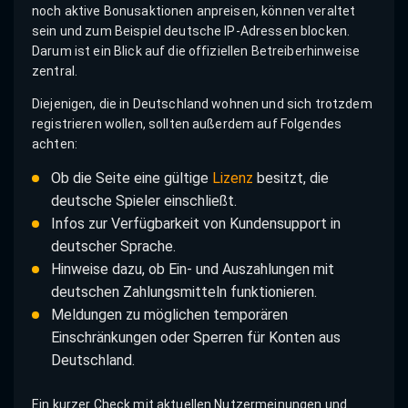
noch aktive Bonusaktionen anpreisen, können veraltet
sein und zum Beispiel deutsche IP-Adressen blocken.
Darum ist ein Blick auf die offiziellen Betreiberhinweise
zentral.
Diejenigen, die in Deutschland wohnen und sich trotzdem
registrieren wollen, sollten außerdem auf Folgendes
achten:
Ob die Seite eine gültige
Lizenz
besitzt, die
deutsche Spieler einschließt.
Infos zur Verfügbarkeit von Kundensupport in
deutscher Sprache.
Hinweise dazu, ob Ein- und Auszahlungen mit
deutschen Zahlungsmitteln funktionieren.
Meldungen zu möglichen temporären
Einschränkungen oder Sperren für Konten aus
Deutschland.
Ein kurzer Check mit aktuellen Nutzermeinungen und