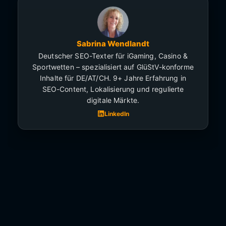
Sabrina Wendlandt
Deutscher SEO-Texter für iGaming, Casino &
Sportwetten – spezialisiert auf GlüStV-konforme
Inhalte für DE/AT/CH. 9+ Jahre Erfahrung in
SEO-Content, Lokalisierung und regulierte
digitale Märkte.
LinkedIn