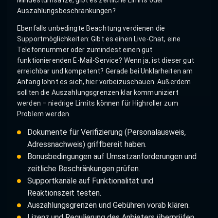
Mindestumsätze, gibt es zeitliche Limits oder
Auszahlungsbeschränkungen?
Ebenfalls unbedingte Beachtung verdienen die
Supportmöglichkeiten: Gibt es einen Live-Chat, eine
Telefonnummer oder zumindest einen gut
funktionierenden E-Mail-Service? Wenn ja, ist dieser gut
erreichbar und kompetent? Gerade bei Unklarheiten am
Anfang lohnt es sich, hier vorbeizuschauen. Außerdem
sollten die Auszahlungsgrenzen klar kommuniziert
werden – niedrige Limits können für Highroller zum
Problem werden.
Dokumente für Verifizierung (Personalausweis,
Adressnachweis) griffbereit haben.
Bonusbedingungen auf Umsatzanforderungen und
zeitliche Beschränkungen prüfen.
Supportkanäle auf Funktionalität und
Reaktionszeit testen.
Auszahlungsgrenzen und Gebühren vorab klären.
Lizenz und Regulierung des Anbieters überprüfen.