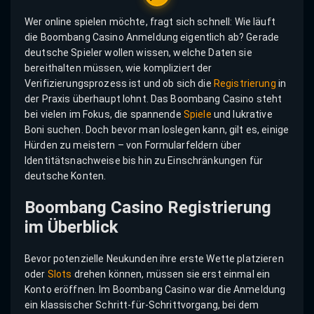
Wer online spielen möchte, fragt sich schnell: Wie läuft
die Boombang Casino Anmeldung eigentlich ab? Gerade
deutsche Spieler wollen wissen, welche Daten sie
bereithalten müssen, wie kompliziert der
Verifizierungsprozess ist und ob sich die
Registrierung
in
der Praxis überhaupt lohnt. Das Boombang Casino steht
bei vielen im Fokus, die spannende
Spiele
und lukrative
Boni suchen. Doch bevor man loslegen kann, gilt es, einige
Hürden zu meistern – von Formularfeldern über
Identitätsnachweise bis hin zu Einschränkungen für
deutsche Konten.
Boombang Casino Registrierung
im Überblick
Bevor potenzielle Neukunden ihre erste Wette platzieren
oder
Slots
drehen können, müssen sie erst einmal ein
Konto eröffnen. Im Boombang Casino war die Anmeldung
ein klassischer Schritt-für-Schrittvorgang, bei dem