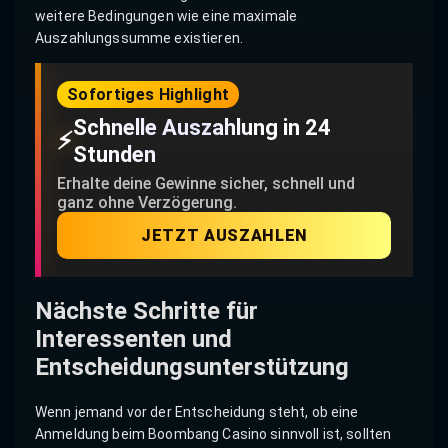
weitere Bedingungen wie eine maximale
Auszahlungssumme existieren.
Sofortiges Highlight
Schnelle Auszahlung in 24
⚡
Stunden
Erhalte deine Gewinne sicher, schnell und
ganz ohne Verzögerung.
JETZT AUSZAHLEN
Nächste Schritte für
Interessenten und
Entscheidungsunterstützung
Wenn jemand vor der Entscheidung steht, ob eine
Anmeldung beim Boombang Casino sinnvoll ist, sollten