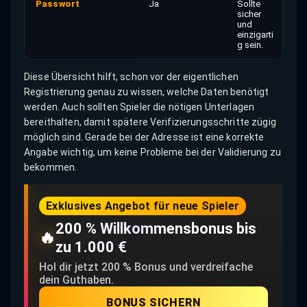
Passwort
Ja
Sollte
sicher
und
einzigarti
g sein.
Diese Übersicht hilft, schon vor der eigentlichen
Registrierung genau zu wissen, welche Daten benötigt
werden. Auch sollten Spieler die nötigen Unterlagen
bereithalten, damit spätere Verifizierungsschritte zügig
möglich sind. Gerade bei der Adresse ist eine korrekte
Angabe wichtig, um keine Probleme bei der Validierung zu
bekommen.
Exklusives Angebot für neue Spieler
200 % Willkommensbonus bis
🔥
zu 1.000 €
Hol dir jetzt 200 % Bonus und verdreifache
dein Guthaben.
BONUS SICHERN