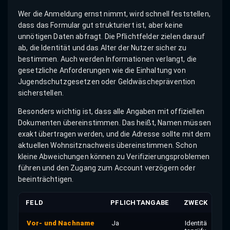
Wer die Anmeldung ernst nimmt, wird schnell feststellen,
dass das Formular gut strukturiert ist, aber keine
unnötigen Daten abfragt. Die Pflichtfelder zielen darauf
ab, die Identität und das Alter der Nutzer sicher zu
bestimmen. Auch werden Informationen verlangt, die
gesetzliche Anforderungen wie die Einhaltung von
Jugendschutzgesetzen oder Geldwäscheprävention
sicherstellen.
Besonders wichtig ist, dass alle Angaben mit offiziellen
Dokumenten übereinstimmen. Das heißt, Namen müssen
exakt übertragen werden, und die Adresse sollte mit dem
aktuellen Wohnsitznachweis übereinstimmen. Schon
kleine Abweichungen können zu Verifizierungsproblemen
führen und den Zugang zum Account verzögern oder
beeinträchtigen.
FELD
PFLICHTANGABE
ZWECK
Vor- und Nachname
Ja
Identitä