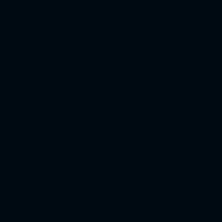
Support
support@boombangcasinos.com