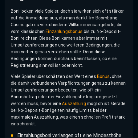
Boni locken viele Spieler, doch sie wirken sich oft stärker
auf die Anmeldung aus, als man denkt. Im Boombang
Casino gab es verschiedene Willkommensangebote, die
vom klassischen
Einzahlungsbonus
bis zu No‑Deposit-
Boni reichten. Diese Boni kamen aber immer mit
Umsatzanforderungen und weiteren Bedingungen, die
man vorher genau verstehen sollte. Denn diese
Bedingungen können durchaus beeinflussen, ob eine
Registrierung sinnvoll ist oder nicht.
Viele Spieler überschätzen den Wert eines
Bonus
, ohne
die damit verbundenen Verpflichtungen genau zu kennen.
Umsatzanforderungen bedeuten, wie oft ein
Bonusbetrag oder der Einzahlungsbetrag umgesetzt
werden muss, bevor eine
Auszahlung
möglich ist. Gerade
bei No‑Deposit-Boni gelten häufig Limits bei der
maximalen Auszahlung, was einen schnellen Profit stark
einschränkt.
Einzahlungsboni verlangen oft eine Mindesthöhe