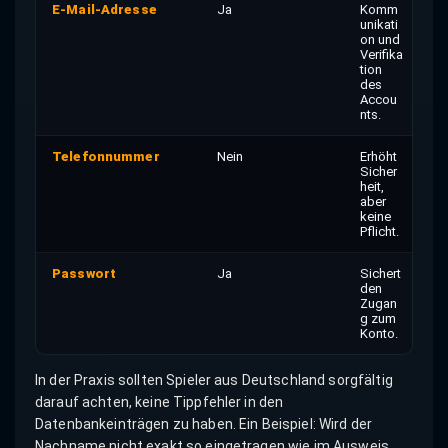
E-Mail-Adresse
Ja
Komm
unikati
on und
Verifika
tion
des
Accou
nts.
Telefonnummer
Nein
Erhöht
Sicher
heit,
aber
keine
Pflicht.
Passwort
Ja
Sichert
den
Zugan
g zum
Konto.
In der Praxis sollten Spieler aus Deutschland sorgfältig
darauf achten, keine Tippfehler in den
Datenbankeinträgen zu haben. Ein Beispiel: Wird der
Nachname nicht exakt so eingetragen wie im Ausweis,