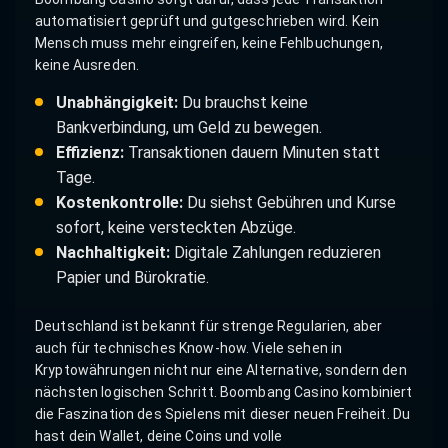
automatisiert geprüft und gutgeschrieben wird. Kein
Mensch muss mehr eingreifen, keine Fehlbuchungen,
keine Ausreden.
Unabhängigkeit:
Du brauchst keine
Bankverbindung, um Geld zu bewegen.
Effizienz:
Transaktionen dauern Minuten statt
Tage.
Kostenkontrolle:
Du siehst Gebühren und Kurse
sofort, keine versteckten Abzüge.
Nachhaltigkeit:
Digitale Zahlungen reduzieren
Papier und Bürokratie.
Deutschland ist bekannt für strenge Regularien, aber
auch für technisches Know-how. Viele sehen in
Kryptowährungen nicht nur eine Alternative, sondern den
nächsten logischen Schritt. Boombang Casino kombiniert
die Faszination des Spielens mit dieser neuen Freiheit. Du
hast dein Wallet, deine Coins und volle