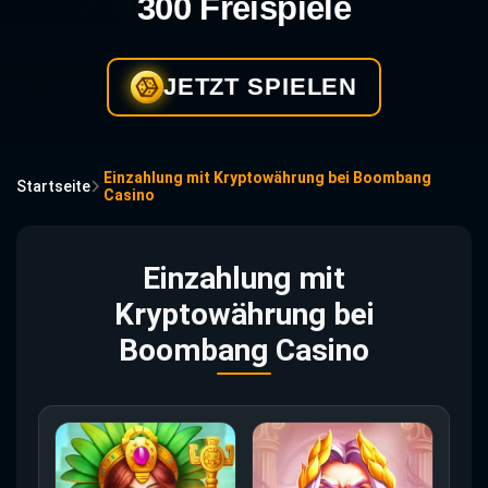
300 Freispiele
JETZT SPIELEN
Einzahlung mit Kryptowährung bei Boombang
Startseite
Casino
Einzahlung mit
Kryptowährung bei
Boombang Casino