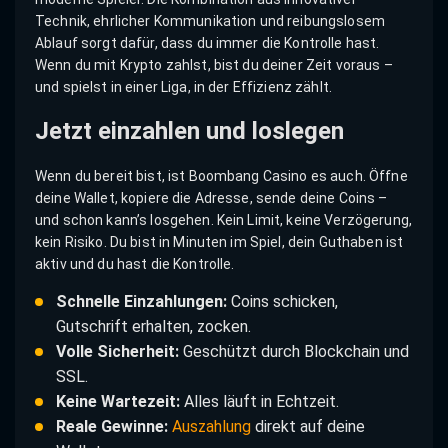
Technik, ehrlicher Kommunikation und reibungslosem
Ablauf sorgt dafür, dass du immer die Kontrolle hast.
Wenn du mit Krypto zahlst, bist du deiner Zeit voraus –
und spielst in einer Liga, in der Effizienz zählt.
Jetzt einzahlen und loslegen
Wenn du bereit bist, ist Boombang Casino es auch. Öffne
deine Wallet, kopiere die Adresse, sende deine Coins –
und schon kann’s losgehen. Kein Limit, keine Verzögerung,
kein Risiko. Du bist in Minuten im Spiel, dein Guthaben ist
aktiv und du hast die Kontrolle.
Schnelle Einzahlungen:
Coins schicken,
Gutschrift erhalten, zocken.
Volle Sicherheit:
Geschützt durch Blockchain und
SSL.
Keine Wartezeit:
Alles läuft in Echtzeit.
Reale Gewinne:
Auszahlung
direkt auf deine