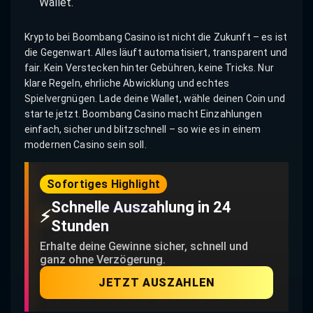
Wallet.
Krypto bei Boombang Casino ist nicht die Zukunft – es ist
die Gegenwart. Alles läuft automatisiert, transparent und
fair. Kein Verstecken hinter Gebühren, keine Tricks. Nur
klare Regeln, ehrliche Abwicklung und echtes
Spielvergnügen. Lade deine Wallet, wähle deinen Coin und
starte jetzt. Boombang Casino macht Einzahlungen
einfach, sicher und blitzschnell – so wie es in einem
modernen Casino sein soll.
Sofortiges Highlight
Schnelle Auszahlung in 24
⚡
Stunden
Erhalte deine Gewinne sicher, schnell und
ganz ohne Verzögerung.
JETZT AUSZAHLEN