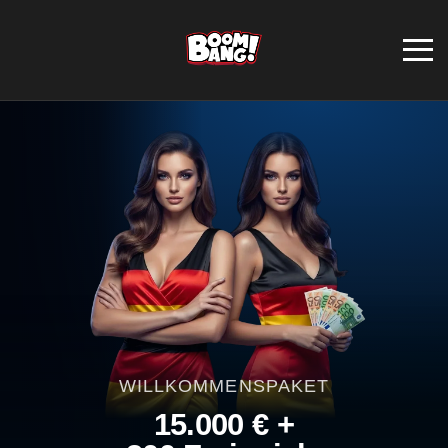
WILLKOMMENSPAKET
15.000 € +