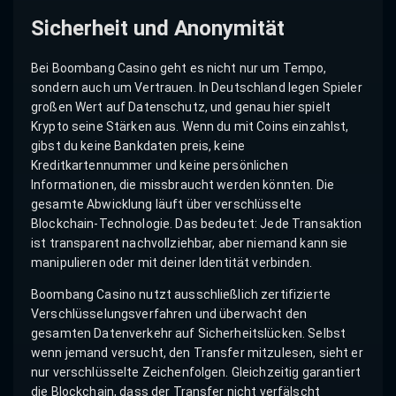
Sicherheit und Anonymität
Bei Boombang Casino geht es nicht nur um Tempo,
sondern auch um Vertrauen. In Deutschland legen Spieler
großen Wert auf Datenschutz, und genau hier spielt
Krypto seine Stärken aus. Wenn du mit Coins einzahlst,
gibst du keine Bankdaten preis, keine
Kreditkartennummer und keine persönlichen
Informationen, die missbraucht werden könnten. Die
gesamte Abwicklung läuft über verschlüsselte
Blockchain-Technologie. Das bedeutet: Jede Transaktion
ist transparent nachvollziehbar, aber niemand kann sie
manipulieren oder mit deiner Identität verbinden.
Boombang Casino nutzt ausschließlich zertifizierte
Verschlüsselungsverfahren und überwacht den
gesamten Datenverkehr auf Sicherheitslücken. Selbst
wenn jemand versucht, den Transfer mitzulesen, sieht er
nur verschlüsselte Zeichenfolgen. Gleichzeitig garantiert
die Blockchain, dass der Transfer nicht verfälscht