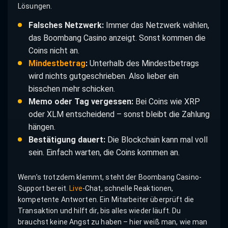
Lösungen.
Falsches Netzwerk:
Immer das Netzwerk wählen,
das Boombang Casino anzeigt. Sonst kommen die
Coins nicht an.
Mindestbetrag
:
Unterhalb des Mindestbetrags
wird nichts gutgeschrieben. Also lieber ein
bisschen mehr schicken.
Memo oder Tag vergessen:
Bei Coins wie XRP
oder XLM entscheidend – sonst bleibt die Zahlung
hängen.
Bestätigung dauert:
Die Blockchain kann mal voll
sein. Einfach warten, die Coins kommen an.
Wenn’s trotzdem klemmt, steht der Boombang Casino-
Support bereit.
Live
-Chat, schnelle Reaktionen,
kompetente Antworten. Ein Mitarbeiter überprüft die
Transaktion und hilft dir, bis alles wieder läuft. Du
brauchst keine Angst zu haben – hier weiß man, wie man