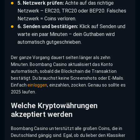
5. Netzwerk prüfen:
Achte auf das richtige
Netzwerk – ERC20, TRC20 oder BEP20. Falsches
Netzwerk = Coins verloren.
6. Senden und bestätigen:
Klick auf Senden und
warte ein paar Minuten – dein Guthaben wird
automatisch gutgeschrieben.
Der ganze Vorgang dauert selten länger als zehn
Minuten. Boombang Casino aktualisiert das Konto
automatisch, sobald die Blockchain die Transaktion
bestätigt. Du brauchst keine Screenshots oder E-Mails.
Einfach
einloggen
, einzahlen, zocken. Genau so sollte es
2025 laufen.
Welche Kryptowährungen
akzeptiert werden
Boombang Casino unterstützt alle großen Coins, die in
Deutschland gängig sind. Egal, ob du lieber den Klassiker