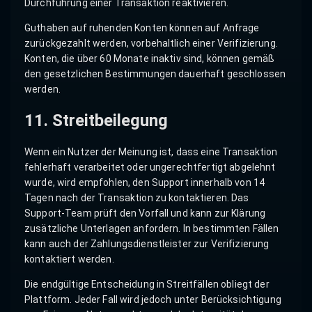
Durchführung einer Transaktion reaktivieren.
Guthaben auf ruhenden Konten können auf Anfrage
zurückgezahlt werden, vorbehaltlich einer Verifizierung.
Konten, die über 60 Monate inaktiv sind, können gemäß
den gesetzlichen Bestimmungen dauerhaft geschlossen
werden.
11. Streitbeilegung
Wenn ein Nutzer der Meinung ist, dass eine Transaktion
fehlerhaft verarbeitet oder ungerechtfertigt abgelehnt
wurde, wird empfohlen, den Support innerhalb von 14
Tagen nach der Transaktion zu kontaktieren. Das
Support-Team prüft den Vorfall und kann zur Klärung
zusätzliche Unterlagen anfordern. In bestimmten Fällen
kann auch der Zahlungsdienstleister zur Verifizierung
kontaktiert werden.
Die endgültige Entscheidung in Streitfällen obliegt der
Plattform. Jeder Fall wird jedoch unter Berücksichtigung