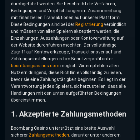
durchgeführt werden. Sie beschreibt die Verfahren,
Bedingungen und Verpflichtungen im Zusammenhang
mit finanziellen Transaktionen auf unserer Plattform.
Diese Bedingungen sind bei der
Registrierung
verbindlich
und müssen von allen Spielern akzeptiert werden, die
Einzahlungen, Auszahlungen oder Kontoverwaltung auf
der Website durchführen möchten. Der vollständige
Zugriff auf Kontowerkzeuge, Transaktionsverlauf und
Zahlungseinstellungen ist im Benutzerprofil unter
boombangcasinos.com
möglich. Wir empfehlen allen
Nutzern dringend, diese Richtlinie vollständig zu lesen,
bevor sie eine Zahlungstätigkeit beginnen. Es liegt in der
Verantwortung jedes Spielers, sicherzustellen, dass alle
Handlungen mit den unten aufgeführten Bedingungen
übereinstimmen.
1. Akzeptierte Zahlungsmethoden
Boombang Casino unterstützt eine breite Auswahl
sicherer
Zahlungsmethoden
, darunter unter anderem: