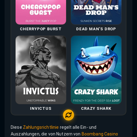
CHERRYPOP BURST
DEAD MAN'S DROP
INVICTUS
CRAZY SHARK
Diese
Zahlungsrichtlinie
regelt alle Ein- und
Auszahlungen, die von Nutzern von
Boombang Casino