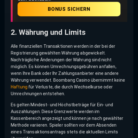
BONUS SICHERN
2. Währung und Limits
Alle finanziellen Transaktionen werden in der bei der
Registrierung gewählten Währung abgewickelt.
Nachträgliche Änderungen der Währung sind nicht
möglich. Es können Umrechnungsgebühren anfallen,
wenn Ihre Bank oder Ihr Zahlungsanbieter eine andere
Währung verwendet. Boombang Casino übernimmt keine
Haftung
für Verluste, die durch Wechselkurse oder
Umrechnungen entstehen.
Es gelten Mindest- und Höchstbeträge für Ein- und
Auszahlungen. Diese Grenzwerte werden im
Kassenbereich angezeigt und können je nach gewählter
Methode variieren. Spieler sollten vor dem Absenden
eines Transaktionsantrags stets die aktuellen Limits