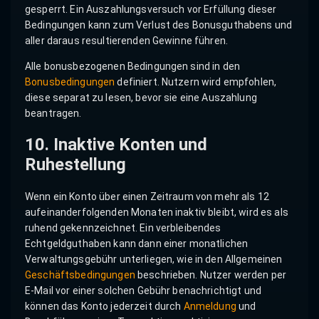
gesperrt. Ein Auszahlungsversuch vor Erfüllung dieser
Bedingungen kann zum Verlust des Bonusguthabens und
aller daraus resultierenden Gewinne führen.
Alle bonusbezogenen Bedingungen sind in den
Bonusbedingungen
definiert. Nutzern wird empfohlen,
diese separat zu lesen, bevor sie eine Auszahlung
beantragen.
10. Inaktive Konten und
Ruhestellung
Wenn ein Konto über einen Zeitraum von mehr als 12
aufeinanderfolgenden Monaten inaktiv bleibt, wird es als
ruhend gekennzeichnet. Ein verbleibendes
Echtgeldguthaben kann dann einer monatlichen
Verwaltungsgebühr unterliegen, wie in den Allgemeinen
Geschäftsbedingungen
beschrieben. Nutzer werden per
E-Mail vor einer solchen Gebühr benachrichtigt und
können das Konto jederzeit durch
Anmeldung
und