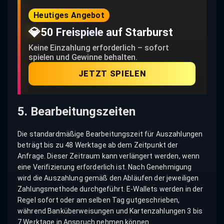
Heutiges Angebot
💎
50 Freispiele auf Starburst
Keine Einzahlung erforderlich – sofort
spielen und Gewinne behalten.
JETZT SPIELEN
5. Bearbeitungszeiten
Die standardmäßige Bearbeitungszeit für Auszahlungen
beträgt bis zu 48 Werktage ab dem Zeitpunkt der
Anfrage. Dieser Zeitraum kann verlängert werden, wenn
eine Verifizierung erforderlich ist. Nach Genehmigung
wird die Auszahlung gemäß den Abläufen der jeweiligen
Zahlungsmethode durchgeführt. E-Wallets werden in der
Regel sofort oder am selben Tag gutgeschrieben,
während Banküberweisungen und Kartenzahlungen 3 bis
7 Werktage in Anspruch nehmen können.