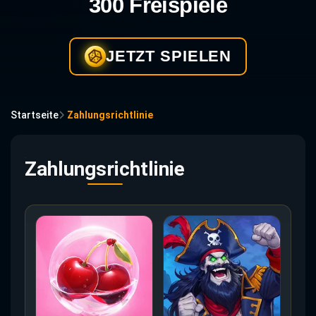
300 Freispiele
JETZT SPIELEN
Startseite
Zahlungsrichtlinie
Zahlungsrichtlinie